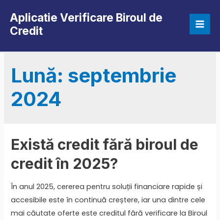
Skip
Aplicatie Verificare Biroul de
to
Credit
Mai
content
Men
Lună:
septembrie
2024
Există credit fără biroul de
credit în 2025?
În anul 2025, cererea pentru soluții financiare rapide și
accesibile este în continuă creștere, iar una dintre cele
mai căutate oferte este creditul fără verificare la Biroul