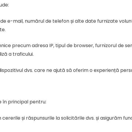
lude:
e e-mail, numărul de telefon și alte date furnizate volunt
te.
hnice precum adresa IP, tipul de browser, furnizorul de serv
iză a traficului.
dispozitivul dvs. care ne ajută să oferim o experiență pers
e în principal pentru:
cererile și răspunsurile la solicitările dvs. și asigurăm fu