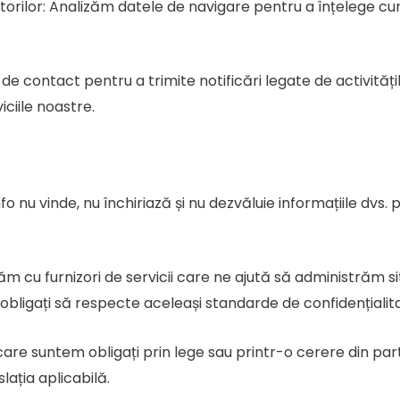
torilor: Analizăm datele de navigare pentru a înțelege cum 
de contact pentru a trimite notificări legate de activitățil
ciile noastre.
fo nu vinde, nu închiriază și nu dezvăluie informațiile dvs.
m cu furnizori de servicii care ne ajută să administrăm si
t obligați să respecte aceleași standarde de confidențialita
care suntem obligați prin lege sau printr-o cerere din par
lația aplicabilă.