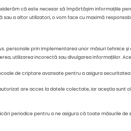
nsiderăm că este necesar să împărtășim informațiile pent
 sau a altor utilizatori, o vom face cu maximă responsabil
s. personale prin implementarea unor măsuri tehnice și 
rea, utilizarea incorectă sau divulgarea informațiilor. Ac
ocoale de criptare avansate pentru a asigura securitatea i
utorizat are acces la datele colectate, iar aceștia sunt o
ficări periodice pentru a ne asigura că toate măsurile de s