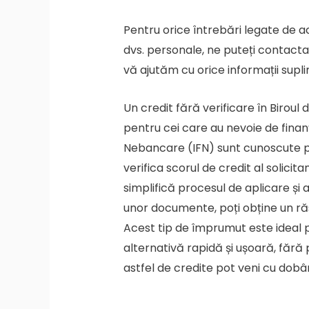
Pentru orice întrebări legate de ac
dvs. personale, ne puteți contacta
vă ajutăm cu orice informații supl
Un credit fără verificare în Biroul 
pentru cei care au nevoie de finanț
Nebancare (IFN) sunt cunoscute pen
verifica scorul de credit al solicita
simplifică procesul de aplicare și 
unor documente, poți obține un răsp
Acest tip de împrumut este ideal p
alternativă rapidă și ușoară, fără 
astfel de credite pot veni cu dobân