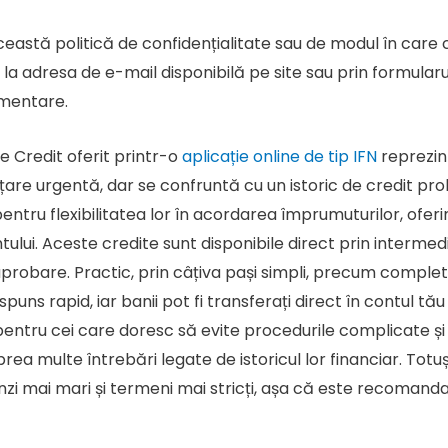
eastă politică de confidențialitate sau de modul în care c
 la adresa de e-mail disponibilă pe site sau prin formular
imentare.
de Credit oferit printr-o
aplicație online de tip IFN
reprezint
are urgentă, dar se confruntă cu un istoric de credit probl
tru flexibilitatea lor în acordarea împrumuturilor, oferi
ntului. Aceste credite sunt disponibile direct prin intermediu
aprobare. Practic, prin câțiva pași simpli, precum complet
uns rapid, iar banii pot fi transferați direct în contul tă
entru cei care doresc să evite procedurile complicate și 
prea multe întrebări legate de istoricul lor financiar. Tot
zi mai mari și termeni mai stricți, așa că este recomandat 