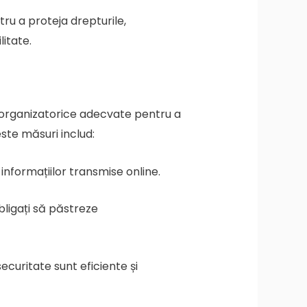
ru a proteja drepturile,
itate.
organizatorice adecvate pentru a
este măsuri includ:
nformațiilor transmise online.
bligați să păstreze
ecuritate sunt eficiente și