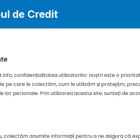
oul de Credit
ate
.info, confidențialitatea utilizatorilor noștri este o priori
ile pe care le colectăm, cum le utilizăm și protejăm, precu
le lor personale. Prin utilizarea acestui site, sunteți de aco
u, colectăm anumite informații pentru a ne asigura că ex