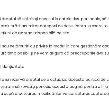
i dreptul să solicitați accesul la datele dvs. personale, să
prelucrării anumitor categorii de date. Pentru a exercita
țiunii de Contact disponibilă pe site.
sau nelămuriri cu privire la modul în care gestionăm datel
urt timp posibil și ne vom asigura că preocupările dvs. sun
fidențialitate
nfo își rezervă dreptul de a actualiza această politică de 
curajăm să revizuiți periodic această pagină pentru a fi la
ostru după efectuarea modificărilor va constitui acceptare