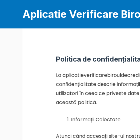
Skip
Aplicatie Verificare Bir
to
content
Politica de confidențialit
La aplicatieverificarebirouldecredit
confidențialitate descrie informați
utilizatori în ceea ce privește date
această politică.
Informații Colectate
Atunci când accesați site-ul nostr