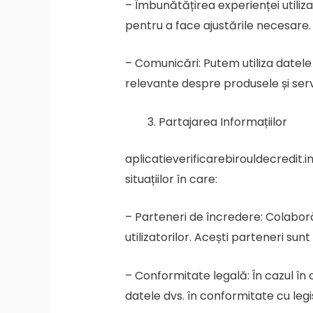
– Îmbunătățirea experienței utiliza
pentru a face ajustările necesare.
– Comunicări: Putem utiliza datele 
relevante despre produsele și servi
Partajarea Informațiilor
aplicatieverificarebirouldecredit.in
situațiilor în care:
– Parteneri de încredere: Colaboră
utilizatorilor. Acești parteneri sun
– Conformitate legală: În cazul în 
datele dvs. în conformitate cu legis