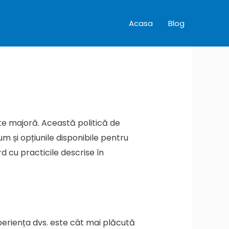
Acasa
Blog
tate majoră. Această politică de
m și opțiunile disponibile pentru
rd cu practicile descrise în
periența dvs. este cât mai plăcută