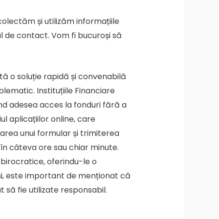
olectăm și utilizăm informațiile
ul de contact. Vom fi bucuroși să
ă o soluție rapidă și convenabilă
ematic. Instituțiile Financiare
nd adesea acces la fonduri fără a
l aplicațiilor online, care
area unui formular și trimiterea
u în câteva ore sau chiar minute.
birocratice, oferindu-le o
uși, este important de menționat că
să fie utilizate responsabil.